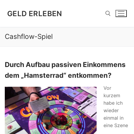
Zum
Inhalt
GELD ERLEBEN
springen
Cashflow-Spiel
Suchen nach:
Durch Aufbau passiven Einkommens
dem „Hamsterrad“ entkommen?
Vor
kurzem
habe ich
wieder
einmal in
eine Szene