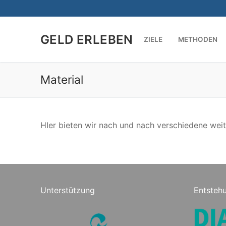
Zum
Inhalt
springen
GELD ERLEBEN
ZIELE
METHODEN
Material
HIer bieten wir nach und nach verschiedene wei
Unterstützung
Entsteh